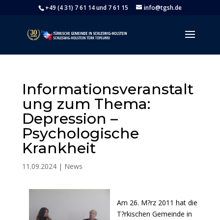
+49 (4 31) 7 61 14 und 7 61 15
info@tgsh.de
Informationsveranstalt
ung zum Thema:
Depression –
Psychologische
Krankheit
11.09.2024
|
News
Am 26. M?rz 2011 hat die
T?rkischen Gemeinde in