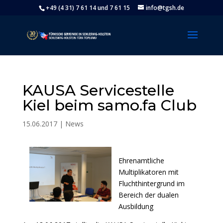
+49 (4 31) 7 61 14 und 7 61 15
info@tgsh.de
KAUSA Servicestelle
Kiel beim samo.fa Club
15.06.2017
|
News
Ehrenamtliche
Multiplikatoren mit
Fluchthintergrund im
Bereich der dualen
Ausbildung