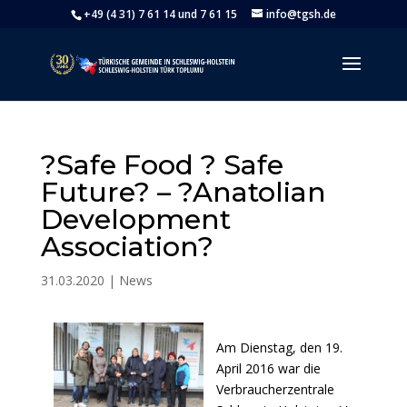
+49 (4 31) 7 61 14 und 7 61 15
info@tgsh.de
?Safe Food ? Safe
Future? – ?Anatolian
Development
Association?
31.03.2020
|
News
Am Dienstag, den 19.
April 2016 war die
Verbraucherzentrale