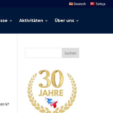
Deutsch
Türkçe
esse
Aktivitäten
Über uns
Suchen
ken k?