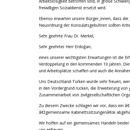
Arbeitslosigkeit betroffen sind, in große Schwi
freiwilligen Sozialdienst ersetzt wird.
Ebenso erwarten unsere Bürger_innen, dass die 
Neuordnung der Konsulatsgebühren sollten Krite
Sehr geehrte Frau Dr. Merkel,
Sehr geehrter Herr Erdoğan,
eines unserer wichtigsten Erwartungen ist die 
Verdoppelung in den kommenden 10 Jahren. Dies 
und Arbeitsplätze schaffen und auch die Annähe
Uns Deutschland-Türken würde sehr freuen, wen
in den Vordergrund rücken, die Erweiterung von 
Zusammenarbeit von zivilgesellschaftlichen Or
Zu diesem Zwecke schlagen wir vor, dass ein â
â€žgemeinsame Kabinettssitzungenâ€œ abgeha
Wir hoffen auf ein gemeinsames Handeln beider 
uns erfreuen.