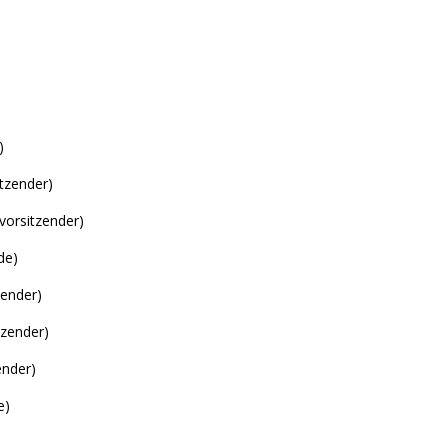
)
tzender)
vorsitzender)
de)
zender)
tzender)
ender)
e)