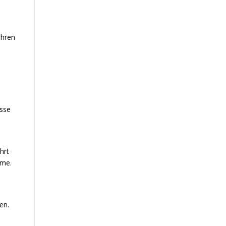
ahren
isse
hrt
eme.
en.