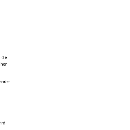
 die
öhen
Länder
ird