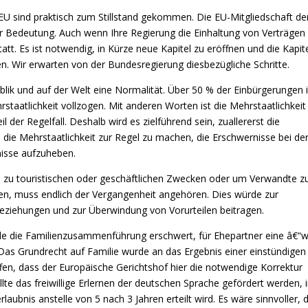
EU sind praktisch zum Stillstand gekommen. Die EU-Mitgliedschaft de
er Bedeutung. Auch wenn Ihre Regierung die Einhaltung von Verträgen
statt. Es ist notwendig, in Kürze neue Kapitel zu eröffnen und die Kapite
n. Wir erwarten von der Bundesregierung diesbezügliche Schritte.
blik und auf der Welt eine Normalität. Über 50 % der Einbürgerungen 
aatlichkeit vollzogen. Mit anderen Worten ist die Mehrstaatlichkeit 
der Regelfall. Deshalb wird es zielführend sein, zuallererst die
die Mehrstaatlichkeit zur Regel zu machen, die Erschwernisse bei de
isse aufzuheben.
ei zu touristischen oder geschäftlichen Zwecken oder um Verwandte z
en, muss endlich der Vergangenheit angehören. Dies würde zur
Beziehungen und zur Überwindung von Vorurteilen beitragen.
e die Familienzusammenführung erschwert, für Ehepartner eine â€“
Das Grundrecht auf Familie wurde an das Ergebnis einer einstündigen
ffen, dass der Europäische Gerichtshof hier die notwendige Korrektur
llte das freiwillige Erlernen der deutschen Sprache gefördert werden, 
ubnis anstelle von 5 nach 3 Jahren erteilt wird. Es wäre sinnvoller, 