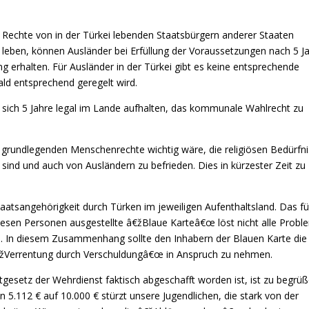
ie Rechte von in der Türkei lebenden Staatsbürgern anderer Staaten
r leben, können Ausländer bei Erfüllung der Voraussetzungen nach 5 J
g erhalten. Für Ausländer in der Türkei gibt es keine entsprechende
ald entsprechend geregelt wird.
e sich 5 Jahre legal im Lande aufhalten, das kommunale Wahlrecht zu
 grundlegenden Menschenrechte wichtig wäre, die religiösen Bedürfn
sind und auch von Ausländern zu befrieden. Dies in kürzester Zeit zu
aatsangehörigkeit durch Türken im jeweiligen Aufenthaltsland. Das fü
diesen Personen ausgestellte â€žBlaue Karteâ€œ löst nicht alle Probl
n. In diesem Zusammenhang sollte den Inhabern der Blauen Karte die
 â€žVerrentung durch Verschuldungâ€œ in Anspruch zu nehmen.
tgesetz der Wehrdienst faktisch abgeschafft worden ist, ist zu begrüß
112 € auf 10.000 € stürzt unsere Jugendlichen, die stark von der