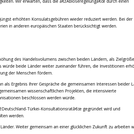
erigkeiten. Wir erwarten, dass die â€žAblöseregelungâ€œ durch einen
jüngst erhöhten Konsulatsgebühren wieder reduziert werden. Bei der
rien in anderen europäischen Staaten berücksichtigt werden.
Erhöhung des Handelsvolumens zwischen beiden Ländern, als Zielgröße
würde beide Länder weiter zueinander führen, die Investitionen erh
rung der Menschen fördern.
n als Ergebnis Ihrer Gespräche die gemeinsamen Interessen beider 
gemeinsamen wissenschaftlichen Projekten, die intensivierte
ganisationen beschlossen werden würde.
€žDeutschland-Türkei-Konsultationsratâ€œ gegründet wird und
lten werden.
Länder. Weiter gemeinsam an einer glücklichen Zukunft zu arbeiten w